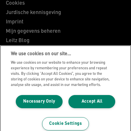
Cookies
Jurdische kennisgeving
Imprint
Mijn gegevens beheren
Leitz Blog
Vacatures
We use cookies on our site…
Leitz EasyPrint
We use cookies on our website to enhance your browsing
Klantenservice
experience by remembering your preferences and repeat
visits. By clicking “Accept All Cookies”, you agree to the
Richtlijnen bij recycling van verpakkingen
storing of cookies on your device to enhance site navigation,
analyse site usage, and assist in our marketing efforts.
Garantievoorwaarden
Conformiteitsverklaringen
Necessary Only
Accept All
Sitemap
©2026 ACCO Brands
Cookie Settings