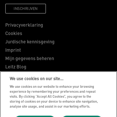
INSCHRIJVEN
Privacyverklaring
Cookies
Jurdische kennisgeving
Imprint
Mijn gegevens beheren
Leitz Blog
Vacatures
We use cookies on our site…
Leitz EasyPrint
We use cookies on our website to enhance your browsing
Klantenservice
experience by remembering your preferences and repeat
visits. By clicking “Accept All Cookies”, you agree to the
Richtlijnen bij recycling van verpakkingen
storing of cookies on your device to enhance site navigation,
analyse site usage, and assist in our marketing efforts.
Garantievoorwaarden