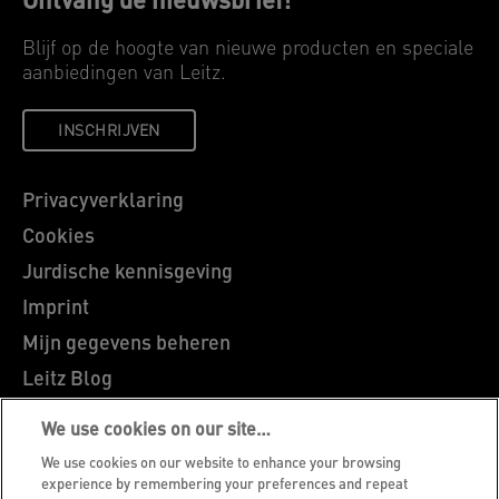
Ontvang de nieuwsbrief!
Blijf op de hoogte van nieuwe producten en speciale
aanbiedingen van Leitz.
INSCHRIJVEN
Privacyverklaring
Cookies
Jurdische kennisgeving
Imprint
Mijn gegevens beheren
Leitz Blog
Vacatures
We use cookies on our site…
Leitz EasyPrint
We use cookies on our website to enhance your browsing
Klantenservice
experience by remembering your preferences and repeat