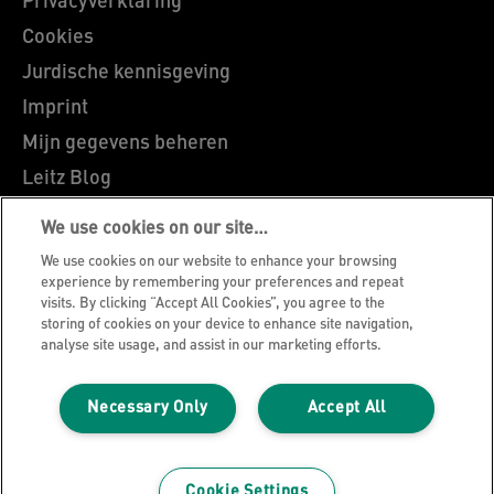
Privacyverklaring
Cookies
Jurdische kennisgeving
Imprint
Mijn gegevens beheren
Leitz Blog
Vacatures
We use cookies on our site…
Leitz EasyPrint
We use cookies on our website to enhance your browsing
Klantenservice
experience by remembering your preferences and repeat
visits. By clicking “Accept All Cookies”, you agree to the
Richtlijnen bij recycling van verpakkingen
storing of cookies on your device to enhance site navigation,
analyse site usage, and assist in our marketing efforts.
Garantievoorwaarden
Conformiteitsverklaringen
Necessary Only
Accept All
Sitemap
©2026 ACCO Brands
Cookie Settings