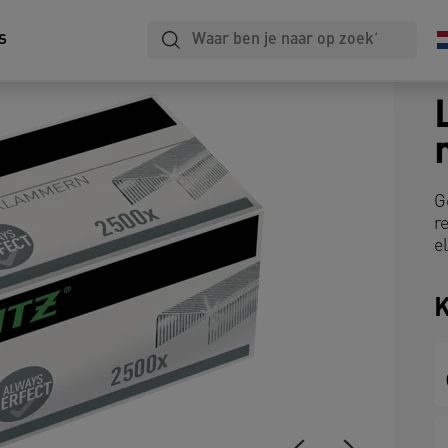
s
G
r
e
K