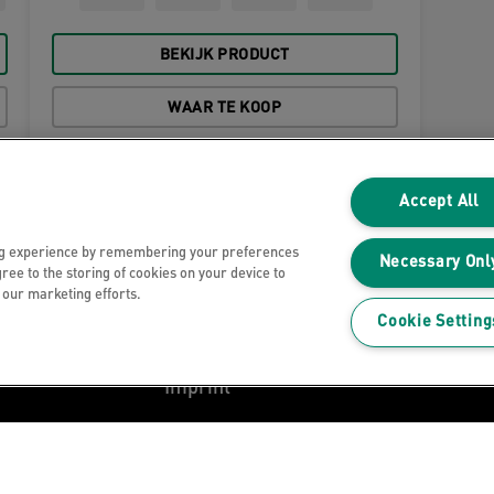
BEKIJK PRODUCT
WAAR TE KOOP
Accept All
Privacyverklaring
ng experience by remembering your preferences
Necessary Onl
gree to the storing of cookies on your device to
Cookies
n our marketing efforts.
Cookie Setting
Jurdische kennisgeving
Imprint
Mijn gegevens beheren
en