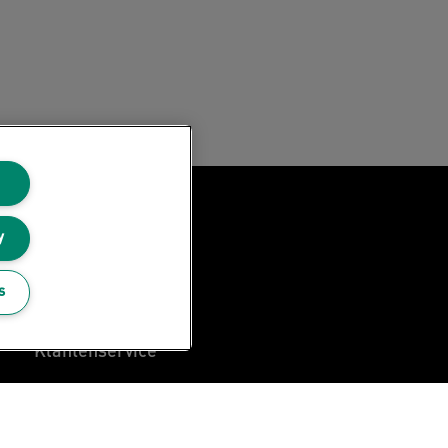
Leitz Blog
y
Vacatures
s
Leitz EasyPrint
Klantenservice
Richtlijnen bij recycling van
verpakkingen