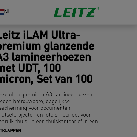
NL
Leitz iLAM Ultra-
premium glanzende
A3 lamineerhoezen
met UDT, 100
micron, Set van 100
eze ultra-premium A3-lamineerhoezen
ieden betrouwbare, dagelijkse
escherming voor documenten,
nutselprojecten en foto's—perfect voor
ebruik thuis, in een thuiskantoor of in een
rofessionele omgeving.
ITKLAPPEN