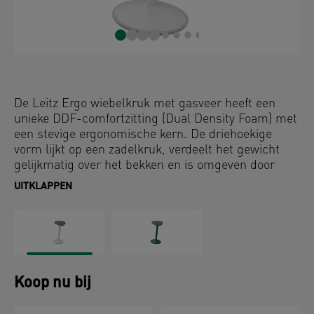
De Leitz Ergo wiebelkruk met gasveer heeft een
unieke DDF-comfortzitting (Dual Density Foam) met
een stevige ergonomische kern. De driehoekige
vorm lijkt op een zadelkruk, verdeelt het gewicht
gelijkmatig over het bekken en is omgeven door
zacht schuim om de druk op de dijen en benen te
UITKLAPPEN
verminderen. De 9 cm dikke zitting is ontworpen
voor comfort en kan worden gebruikt om te leunen
of volledig te zitten. Dit stimuleert gebruikers om
meer rechtop te zitten en biedt een
ultracomfortabele zitervaring die lijkt op een
zitkussen. Deze in hoogte verstelbare ergonomische
Koop nu bij
kruk is ontwikkeld in samenwerking met het
Instituut voor Gezondheid en Ergonomie (IGR) en is