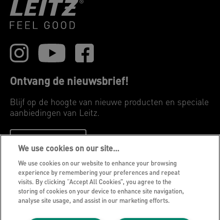
Ontvang de nieuwsbrief!
Blijf op de hoogte van nieuwe producten en speciale
aanbiedingen van Leitz.
INSCHRIJVEN
We use cookies on our site…
We use cookies on our website to enhance your browsing
Privacyverklaring
experience by remembering your preferences and repeat
visits. By clicking “Accept All Cookies”, you agree to the
Cookies
storing of cookies on your device to enhance site navigation,
Jurdische kennisgeving
analyse site usage, and assist in our marketing efforts.
Imprint