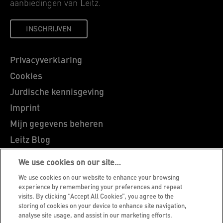
aanbiedingen van Leitz.
INSCHRIJVEN
Privacyverklaring
Cookies
Jurdische kennisgeving
Imprint
Mijn gegevens beheren
Leitz Blog
Vacatures
We use cookies on our site…
Leitz EasyPrint
We use cookies on our website to enhance your browsing
Klantenservice
experience by remembering your preferences and repeat
visits. By clicking “Accept All Cookies”, you agree to the
Richtlijnen bij recycling van verpakkingen
storing of cookies on your device to enhance site navigation,
analyse site usage, and assist in our marketing efforts.
Garantievoorwaarden