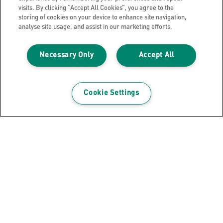
Leitz Stoffen Compacte Hot Desking
visits. By clicking “Accept All Cookies”, you agree to the
Opbergtas met deksel
storing of cookies on your device to enhance site navigation,
analyse site usage, and assist in our marketing efforts.
BEKIJK PRODUCT
Necessary Only
Accept All
WAAR TE KOOP
Cookie Settings
Ontvang de nieuwsbrief!