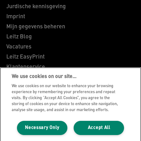
Jurdische kennisgeving
Imprint
Mijn gegevens beheren
Leitz Blog
Vacatures
Leitz EasyPrint
Klantenservice
Richtlijnen bij recycling van verpakkingen
We use cookies on our site…
We use cookies on our website to enhance your browsing
Garantievoorwaarden
experience by remembering your preferences and repeat
Conformiteitsverklaringen
visits. By clicking “Accept All Cookies”, you agree to the
storing of cookies on your device to enhance site navigation,
Sitemap
analyse site usage, and assist in our marketing efforts.
©2026 ACCO Brands
Necessary Only
Accept All