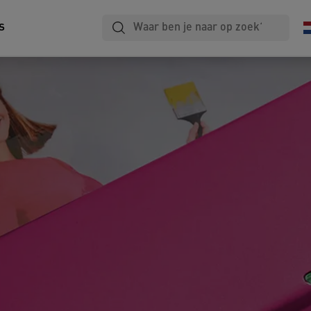
Lamineren
Notitieboekjes
Archiveren
s