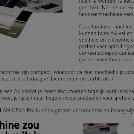
hoeft te worden, is ee
geschikt. Net als de Ho
lamineermachines verkr
Deze lamineermachines
kunnen twee A4-vellen 
snelheid en efficiëntie
perfect voor opleidings
gemeenschapsorganisatie
grote hoeveelheden cer
achines zijn compact, waardoor ze zeer geschikt zijn voo
deaal voor alledaagse documenten en certificaten.
an een A4 omdat je meer documenten tegelijk kunt lami
et je kijken naar hogere invoersnelheden voor grotere ef
iLAM Office Pro kunnen grotere documenten en bewegwij
hine zou