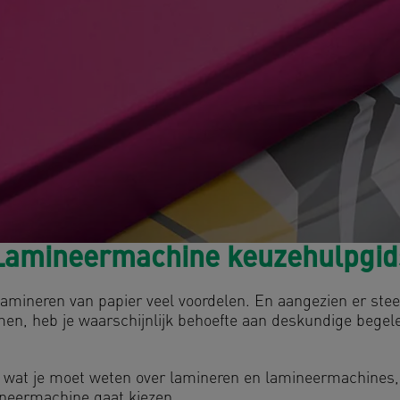
Lamineermachine keuzehulpgid
lamineren van papier veel voordelen. En aangezien er ste
, heb je waarschijnlijk behoefte aan deskundige begeleid
t wat je moet weten over lamineren en lamineermachines,
neermachine gaat kiezen.