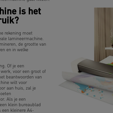
ine is het
ruik?
mee rekening moet
deale lamineermachine.
amineren, de grootte van
en en in welke
ng. Of je een
 werk, voor een groot of
j het beantwoorden van
hine wilt voor
or aan huis, zal je
moeten
r. Als je een
een klein bureaublad
s een kleinere A4-