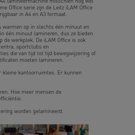
n A4 lamineermachine misschien nog wel
me Office serie zijn de Leitz iLAM Office
ijgbaar in A4 en A3 formaat.
 warmen op in slechts één minuut en
in één minuut lamineren, dus ze bieden
 op de werkplek. De iLAM Office is ook
centra, sportclubs en
s die van tijd tot tijd bewegwijzering of
tificaten moeten lamineren.
r kleine kantoorruimtes. Er kunnen
neren. Hoe meer mensen de
ficiëntie.
zering worden gelamineerd.