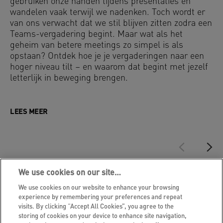
gebruiken onze handen tijdens presentaties en
wandelen vaak terwijl we nadenken. Toch wordt er
van ons verwacht dat we stil blijven zitten zodra een
Teams-vergadering begint. Maar wat als het
geheim van betere meetings zo simpel is als
opstaan? Ontdek hoe je je vergaderingen naar een
hoger niveau tilt – en waarom dat begint met jezelf
letterlijk in beweging brengen.
LEES MEER
We use cookies on our site…
We use cookies on our website to enhance your browsing
experience by remembering your preferences and repeat
visits. By clicking “Accept All Cookies”, you agree to the
storing of cookies on your device to enhance site navigation,