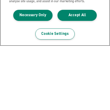
analyse site usage, and assist in our marketing efforts.
Necessary Only
Accept All
Cookie Settings
Ontvang de nieuwsbrief!
Blijf op de hoogte van nieuwe producten en speciale
aanbiedingen van Leitz.
INSCHRIJVEN
Privacyverklaring
Cookies
Jurdische kennisgeving
Imprint