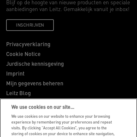
Blijf op de hoogte van nieuwe producten en speciale
aanbiedingen van Leitz. Gemakkelijk vanuit je inbox!
INSCHRIJVEN
Privacyverklaring
Cookie Notice
Jurdische kennisgeving
Imprint
Mijn gegevens beheren
Leitz Blog
Vacatures
We use cookies on our site…
Leitz EasyPrint
We use cookies on our website to enhance your browsing
Klantenservice
experience by remembering your preferences and repeat
visits. By clicking “Accept All Cookies”, you agree to the
Richtlijnen bij recycling van verpakkingen
storing of cookies on your device to enhance site navigation,