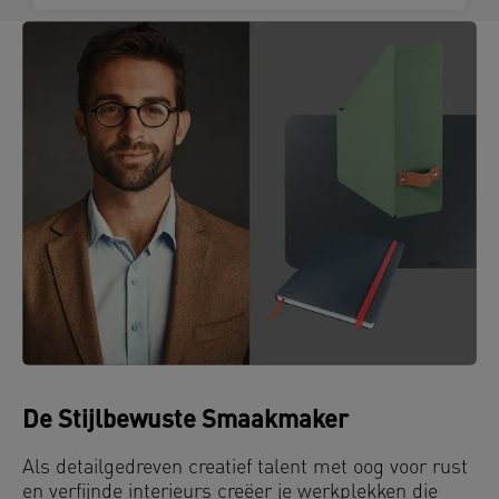
De Stijlbewuste Smaakmaker
Als detailgedreven creatief talent met oog voor rust
en verfijnde interieurs creëer je werkplekken die