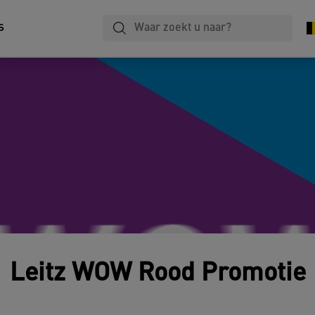
Lamineren
Notitieboekjes
Archivering
s
Leitz WOW Rood Promotie