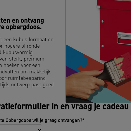
ten en ontvang
re opbergdoos.
t een kubus formaat en
or hogere of ronde
rd kubusvormig
t van sterk, premium
n hoeken voor een
ndvatten om makkelijk
oor ruimtebesparing
ntijds ontwerp past goed
ratieformulier in en vraag je cadeau
te Opbergdoos wil je graag ontvangen?