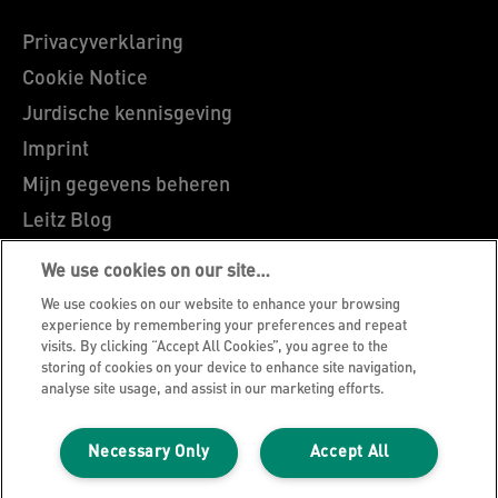
Privacyverklaring
Cookie Notice
Jurdische kennisgeving
Imprint
Mijn gegevens beheren
Leitz Blog
Vacatures
We use cookies on our site…
Leitz EasyPrint
We use cookies on our website to enhance your browsing
Klantenservice
experience by remembering your preferences and repeat
visits. By clicking “Accept All Cookies”, you agree to the
Richtlijnen bij recycling van verpakkingen
storing of cookies on your device to enhance site navigation,
analyse site usage, and assist in our marketing efforts.
Garantievoorwaarden
Conformiteitsverklaringen
Necessary Only
Accept All
Sitemap