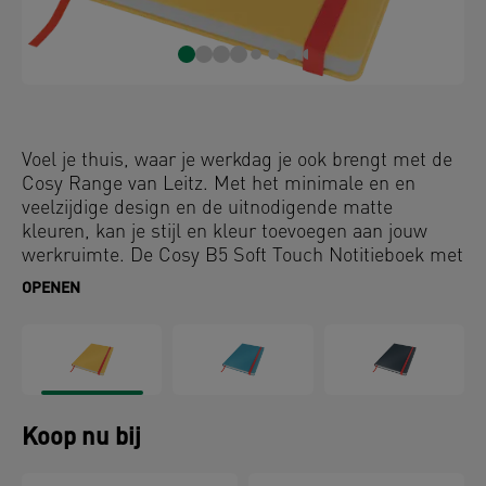
Voel je thuis, waar je werkdag je ook brengt met de
Cosy Range van Leitz. Met het minimale en en
veelzijdige design en de uitnodigende matte
kleuren, kan je stijl en kleur toevoegen aan jouw
werkruimte. De Cosy B5 Soft Touch Notitieboek met
harde kaft is ideaal voor alledaagse aantekeningen
OPENEN
en het compacte ontwerp past in je handtas of
laptoptas. Dit notitieboek van topkwaliteit is de
perfecte aanvulling op jouw (thuis)kantoor en zorgt
ervoor dat je de hele dag ontspannen en productief
blijft.
Koop nu bij