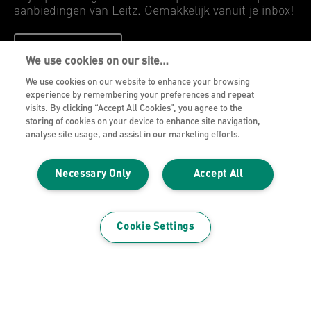
aanbiedingen van Leitz. Gemakkelijk vanuit je inbox!
INSCHRIJVEN
We use cookies on our site…
We use cookies on our website to enhance your browsing
Privacyverklaring
experience by remembering your preferences and repeat
visits. By clicking “Accept All Cookies”, you agree to the
Cookie Notice
storing of cookies on your device to enhance site navigation,
Jurdische kennisgeving
analyse site usage, and assist in our marketing efforts.
Imprint
Necessary Only
Accept All
Mijn gegevens beheren
Leitz Blog
Vacatures
Cookie Settings
Leitz EasyPrint
Klantenservice
Richtlijnen bij recycling van verpakkingen