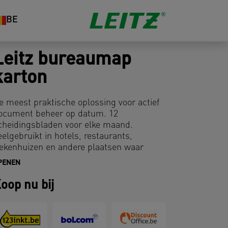
BE
Leitz bureaumap
karton
e meest praktische oplossing voor actief
ocument beheer op datum. 12
cheidingsbladen voor elke maand.
eelgebruikt in hotels, restaurants,
iekenhuizen en andere plaatsen waar
egelmatige registratie plaatsvindt.
PENEN
oop nu bij