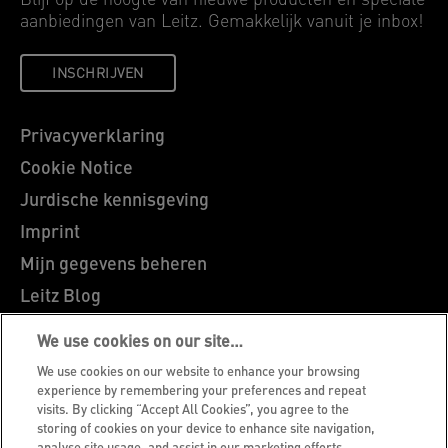
Blijf op de hoogte van nieuwe producten en speciale
aanbiedingen van Leitz. Gemakkelijk vanuit je inbox!
INSCHRIJVEN
Privacyverklaring
Cookie Notice
Jurdische kennisgeving
Imprint
Mijn gegevens beheren
Leitz Blog
Vacatures
We use cookies on our site…
Leitz EasyPrint
We use cookies on our website to enhance your browsing
Klantenservice
experience by remembering your preferences and repeat
visits. By clicking “Accept All Cookies”, you agree to the
Richtlijnen bij recycling van verpakkingen
storing of cookies on your device to enhance site navigation,