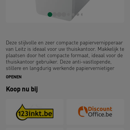
Deze stijlvolle en zeer compacte papiervernipperaar
van Leitz is ideaal voor uw thuiskantoor. Makkelijk te
plaatsen door het compacte formaat, ideaal voor de
thuiskantoor gebruiker. Deze anti-vastlopende,
stillere en langdurig werkende papiervernietiger
geeft stijl aan uw thuiskantoor. Versnippert 10 A4
OPENEN
vellen in één keer in de ruime 23L opvangbak en
met eenvoudige tiptoetsbediening. Verhoog de
Koop nu bij
veiligheid van de papiervernietiging met deze DIN
P4 papiervernietiger.