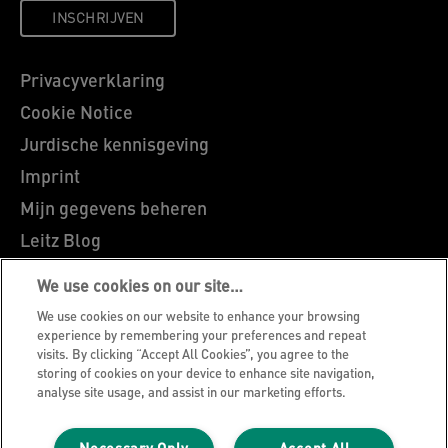
INSCHRIJVEN
Privacyverklaring
Cookie Notice
Jurdische kennisgeving
Imprint
Mijn gegevens beheren
Leitz Blog
Vacatures
We use cookies on our site…
Leitz EasyPrint
We use cookies on our website to enhance your browsing
Klantenservice
experience by remembering your preferences and repeat
visits. By clicking “Accept All Cookies”, you agree to the
Richtlijnen bij recycling van verpakkingen
storing of cookies on your device to enhance site navigation,
analyse site usage, and assist in our marketing efforts.
Garantievoorwaarden
Conformiteitsverklaringen