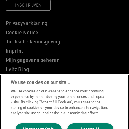
INSCHRIJVEN
Privacyverklaring
Cookie Notice
Jurdische kennisgeving
Imprint
Mijn gegevens beheren
Leitz Blog
Vacatures
We use cookies on our site…
Leitz EasyPrint
We use cookies on our website to enhance your browsing
Klantenservice
experience by remembering your preferences and repeat
visits. By clicking “Accept All Cookies”, you agree to the
Richtlijnen bij recycling van verpakkingen
storing of cookies on your device to enhance site navigation,
analyse site usage, and assist in our marketing efforts.
Garantievoorwaarden
Conformiteitsverklaringen