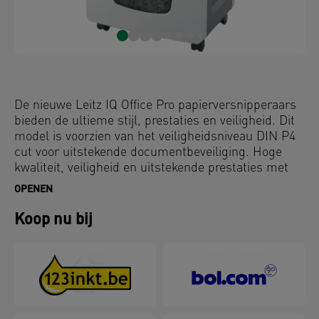
De nieuwe Leitz IQ Office Pro papierversnipperaars
bieden de ultieme stijl, prestaties en veiligheid. Dit
model is voorzien van het veiligheidsniveau DIN P4
cut voor uitstekende documentbeveiliging. Hoge
kwaliteit, veiligheid en uitstekende prestaties met
deze anti-vastlopende, stille en langdurig werkende
OPENEN
papiervernietiger. Versnippert 20 A4 vellen in cross
cut snippers in de ruime opvangbak van 30L en met
Koop nu bij
eenvoudige tiptoetsbediening. Langdurige
papiervernietiging met een continue werkduur van 4
uur.