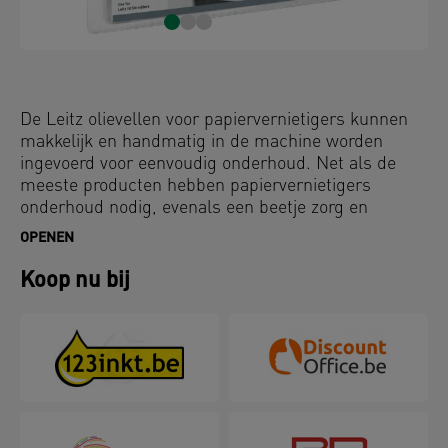
De Leitz olievellen voor papiervernietigers kunnen
makkelijk en handmatig in de machine worden
ingevoerd voor eenvoudig onderhoud. Net als de
meeste producten hebben papiervernietigers
onderhoud nodig, evenals een beetje zorg en
aandacht. Houd je papiervernietiger in topconditie
OPENEN
en maak gebruik van Leitz olievellen.
Koop nu bij