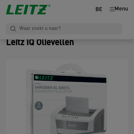
Menu
BE
Leitz IQ Olievellen