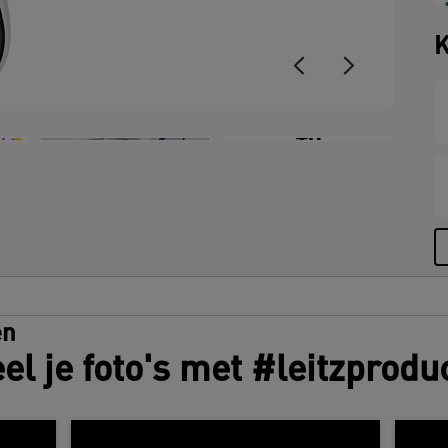
K
+8
en
el je foto's met #leitzprodu