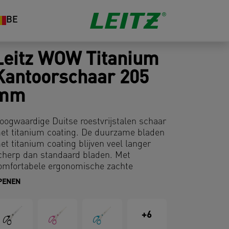
BE
Leitz WOW Titanium
Kantoorschaar 205
mm
oogwaardige Duitse roestvrijstalen schaar
et titanium coating. De duurzame bladen
et titanium coating blijven veel langer
cherp dan standaard bladen. Met
omfortabele ergonomische zachte
andgreep in opvallende en stijlvolle WOW-
PENEN
leuren. Op plasticvrije ophangkaart.
+6