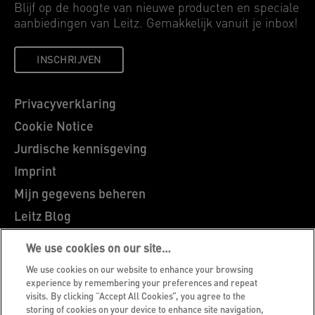
Blijf op de hoogte van nieuwe producten en speciale
aanbiedingen van Leitz. Gemakkelijk vanuit je inbox!
INSCHRIJVEN
Privacyverklaring
Cookie Notice
Jurdische kennisgeving
Imprint
Mijn gegevens beheren
Leitz Blog
Vacatures
We use cookies on our site…
Leitz EasyPrint
We use cookies on our website to enhance your browsing
Klantenservice
experience by remembering your preferences and repeat
visits. By clicking “Accept All Cookies”, you agree to the
Richtlijnen bij recycling van verpakkingen
storing of cookies on your device to enhance site navigation,