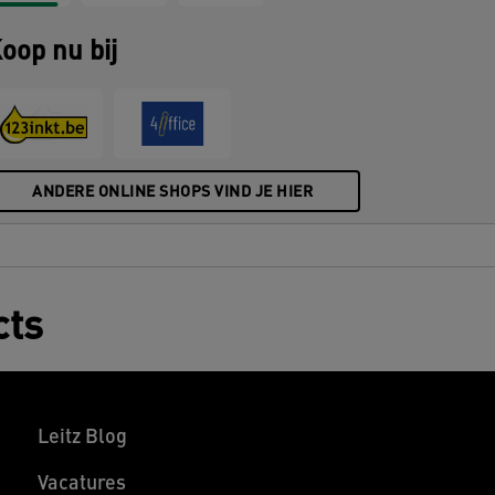
oft-touch ordner is de perfecte aanvulling
oor thuis of op kantoor om ervoor te
oop nu bij
orgen dat je de hele dag ontspannen en
oductief blijft.
ANDERE ONLINE SHOPS VIND JE HIER
cts
Leitz Blog
Vacatures