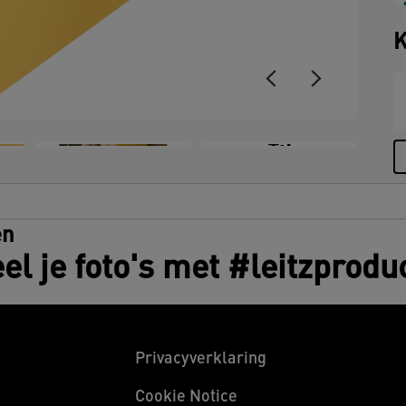
s
v
K
z
pr
+5
en
el je foto's met #leitzprodu
Privacyverklaring
Cookie Notice