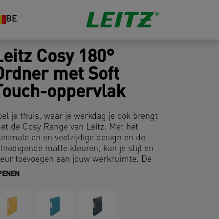
BE
Leitz Cosy 180°
Ordner met Soft
Touch-oppervlak
oel je thuis, waar je werkdag je ook brengt
et de Cosy Range van Leitz. Met het
inimale en en veelzijdige design en de
itnodigende matte kleuren, kan je stijl en
leur toevoegen aan jouw werkruimte. De
osy 180° ordner is ideaal voor het
PENEN
rchiveren en beschikt over het unieke,
epatenteerde mechaniek dat 180° opent
odat er een 50% bredere opening ontstaat
n je 20% sneller kan archiveren. Deze