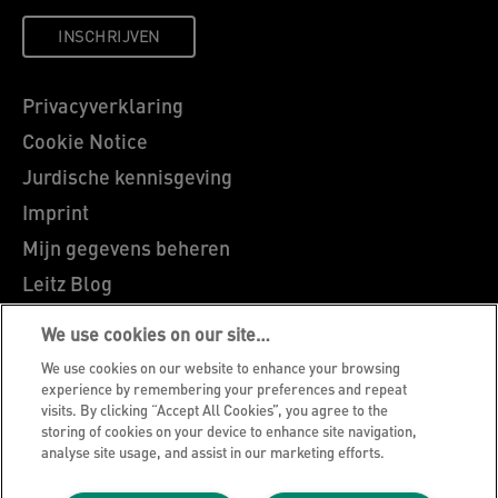
INSCHRIJVEN
Privacyverklaring
Cookie Notice
Jurdische kennisgeving
Imprint
Mijn gegevens beheren
Leitz Blog
Vacatures
We use cookies on our site…
Leitz EasyPrint
We use cookies on our website to enhance your browsing
Klantenservice
experience by remembering your preferences and repeat
visits. By clicking “Accept All Cookies”, you agree to the
Richtlijnen bij recycling van verpakkingen
storing of cookies on your device to enhance site navigation,
analyse site usage, and assist in our marketing efforts.
Garantievoorwaarden