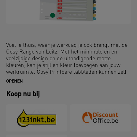
Voel je thuis, waar je werkdag je ook brengt met de
Cosy Range van Leitz. Met het minimale en en
veelzijdige design en de uitnodigende matte
kleuren, kan je stijl en kleur toevoegen aan jouw
werkruimte. Cosy Printbare tabbladen kunnen zelf
worden ontworpen met de exclusieve ontwerpen
OPENEN
van inhoudsopgaven die beschikbaar zijn op
www.leitz.com/easyprint. Organiseer en kleur jouw
Koop nu bij
archivering met deze premium indexen om ervoor te
zorgen dat je de hele dag ontspannen en productief
blijft.