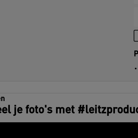
U
P
en
el je foto's met #leitzprodu