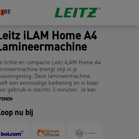
BE
Leitz iLAM Home A4
Lamineermachine
e lichte en compacte Leitz iLAM Home A4
amineermachine brengt stijl in je
huisomgeving. Deze lamineermachine
eeft een eenvoudige bediening en is klaar
oor gebruik in slechts 3 minuten. Je kan
ot 2x125 micron lamineerhoezen
PENEN
amineren om je documenten te
eschermen met een perfect gladde
oop nu bij
fwerking. Deze lamineermachine met
amineerhoezen biedt de flexibiliteit om
ocumenten van ID-kaart tot A4 formaat te
amineren. Inclusief startpakket van 5x A4