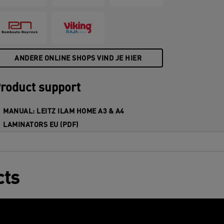
DT lamineerhoezen (2 x 80 micron).
ANDERE ONLINE SHOPS VIND JE HIER
roduct support
MANUAL: LEITZ ILAM HOME A3 & A4
LAMINATORS EU (PDF)
cts