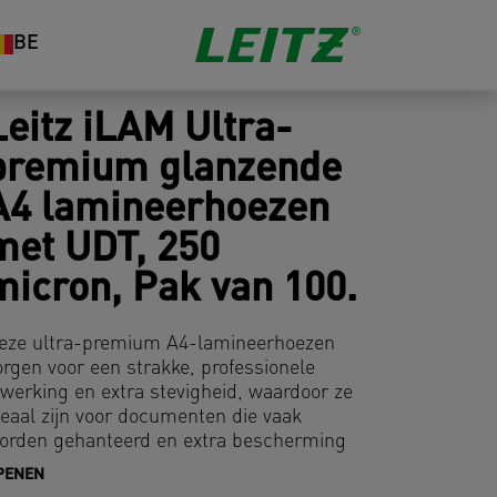
BE
Leitz iLAM Ultra-
premium glanzende
A4 lamineerhoezen
met UDT, 250
micron, Pak van 100.
eze ultra-premium A4-lamineerhoezen
orgen voor een strakke, professionele
fwerking en extra stevigheid, waardoor ze
deaal zijn voor documenten die vaak
orden gehanteerd en extra bescherming
ieden voor buitensignalisatie—perfect
PENEN
oor gebruik in professionele en educatieve