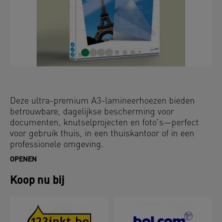
Deze ultra-premium A3-lamineerhoezen bieden
betrouwbare, dagelijkse bescherming voor
documenten, knutselprojecten en foto's—perfect
voor gebruik thuis, in een thuiskantoor of in een
professionele omgeving.
OPENEN
Dankzij het ontwerp met UDT (Unique Direction
Technology) zorgen pijlen op elke hoes ervoor dat ze
Koop nu bij
correct worden ingevoerd voor een soepele,
storingsvrije lamineerervaring. Het glanzende
oppervlak versterkt de kleurintensiteit, terwijl de
afgeronde hoeken zorgen voor een strakke,