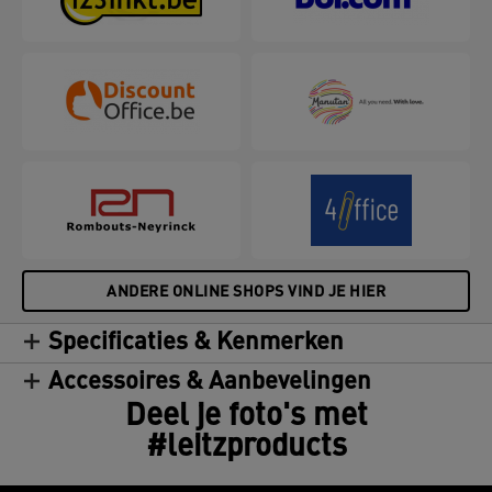
hoogwaardige afwerking. Compatibel met alle
lamineerapparaten, zijn deze waterbestendige en
duurzame hoezen ideaal voor langdurige
bescherming tegen vuil, morsen en vocht. Helder
en consistent—deze warm-lamineerhoezen
garanderen keer op keer een perfect resultaat. 100
micron, verpakking van 100 stuks.
ANDERE ONLINE SHOPS VIND JE HIER
Specificaties & Kenmerken
Accessoires & Aanbevelingen
Deel je foto's met
#leitzproducts