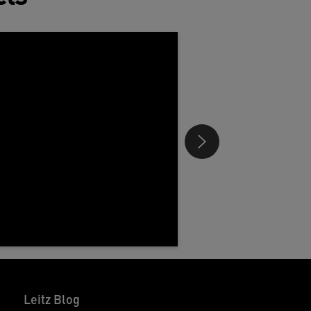
ombineert met milieuvriendelijkheid.
ankzij de verschillende formaten en
envoudig te gebruiken klemmen passen
e bureauschermen naadloos in elke
erkplek. Combineer meerdere panelen
m je werkruimte volledig naar wens in te
ichten – voel je goed op het werk en
aarbuiten.
Leitz Blog