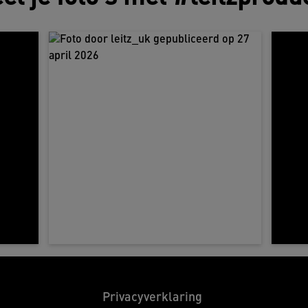
c
D
e
d
w
o
r
d
Privacyverklaring