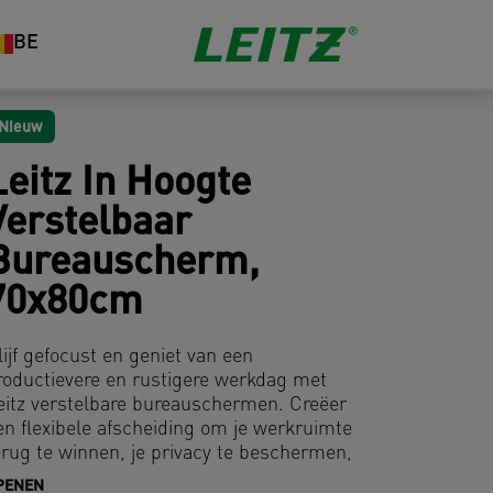
BE
Nieuw
Leitz In Hoogte
Verstelbaar
Bureauscherm,
70x80cm
lijf gefocust en geniet van een
roductievere en rustigere werkdag met
eitz verstelbare bureauschermen. Creëer
en flexibele afscheiding om je werkruimte
erug te winnen, je privacy te beschermen,
eluid te dempen en visuele afleiding te
PENEN