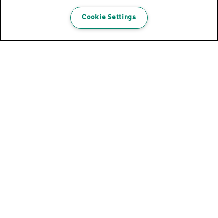
Cookie Settings
Leitz Puro Opbergdoos met deksel,
medium, 17L, 100% gerecycled
karton, set van 2
BEKIJK PRODUCT
WAAR TE KOOP