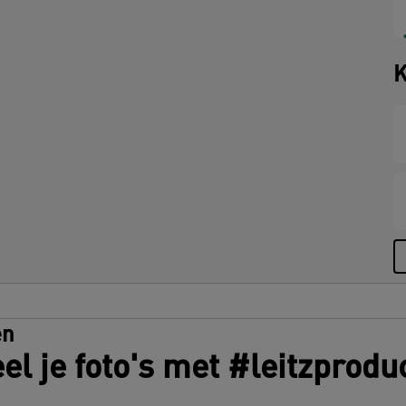
o
g
K
en
el je foto's met #leitzprodu