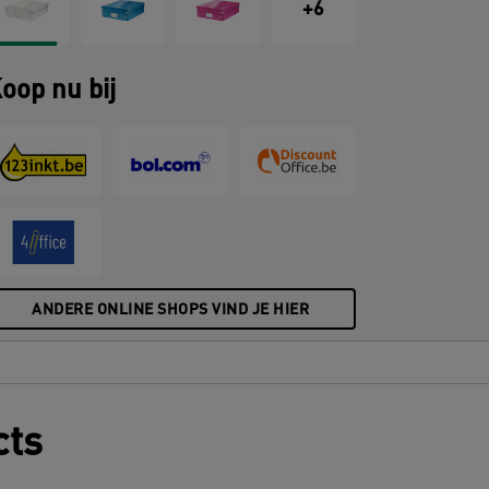
ntwerp dat er thuis en op kantoor
+6
eweldig uitziet.
oop nu bij
ANDERE ONLINE SHOPS VIND JE HIER
cts