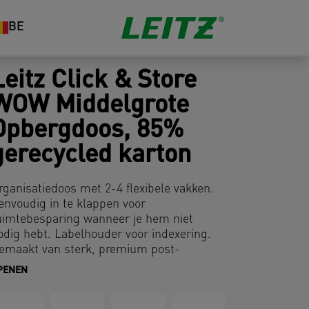
BE
Leitz Click & Store
WOW Middelgrote
Opbergdoos, 85%
gerecycled karton
rganisatiedoos met 2-4 flexibele vakken.
envoudig in te klappen voor
uimtebesparing wanneer je hem niet
odig hebt. Labelhouder voor indexering.
emaakt van sterk, premium post-
onsumer gerecycled karton. Gelamineerd
PENEN
ppervlak voor een betere en langdurige
escherming. Modern en eigentijds