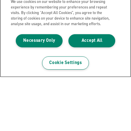
We use cookies on our website to enhance your browsing
experience by remembering your preferences and repeat
visits. By clicking “Accept All Cookies”, you agree to the
storing of cookies on your device to enhance site navigation,
analyse site usage, and assist in our marketing efforts.
Ontvang de nieuwsbrief!
Necessary Only
Accept All
Blijf op de hoogte van nieuwe producten en speciale
aanbiedingen van Leitz. Gemakkelijk vanuit je inbox!
Cookie Settings
INSCHRIJVEN
Privacyverklaring
Cookie Notice
Jurdische kennisgeving
Imprint
Mijn gegevens beheren