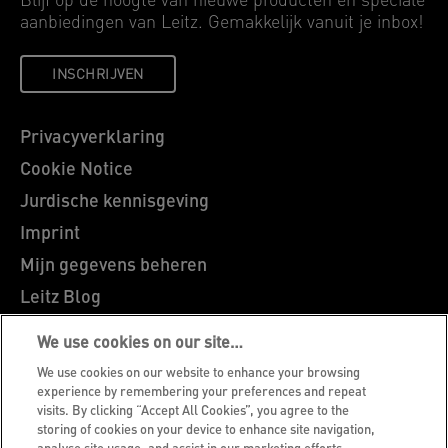
Blijf op de hoogte van nieuwe producten en speciale
aanbiedingen van Leitz. Gemakkelijk vanuit je inbox!
INSCHRIJVEN
Privacyverklaring
Cookie Notice
Jurdische kennisgeving
Imprint
Mijn gegevens beheren
Leitz Blog
Vacatures
We use cookies on our site…
Leitz EasyPrint
We use cookies on our website to enhance your browsing
Klantenservice
experience by remembering your preferences and repeat
visits. By clicking “Accept All Cookies”, you agree to the
Richtlijnen bij recycling van verpakkingen
storing of cookies on your device to enhance site navigation,