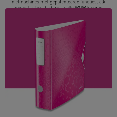
nietmachines met gepatenteerde functies, elk
product is beschikbaar in alle WOW kleuren.