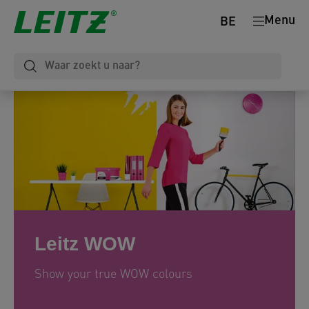
Menu
BE
Leitz WOW
Show your true WOW colours