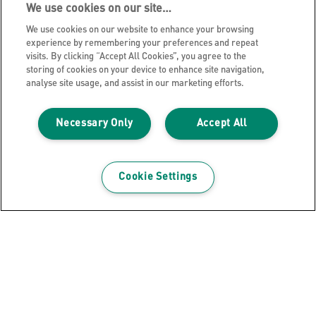
We use cookies on our site…
We use cookies on our website to enhance your browsing
experience by remembering your preferences and repeat
visits. By clicking “Accept All Cookies”, you agree to the
storing of cookies on your device to enhance site navigation,
analyse site usage, and assist in our marketing efforts.
Necessary Only
Accept All
Ontvang de nieuwsbrief!
Blijf op de hoogte van nieuwe producten en speciale
Cookie Settings
aanbiedingen van Leitz. Gemakkelijk vanuit je inbox!
INSCHRIJVEN
Privacyverklaring
Cookie Notice
Jurdische kennisgeving