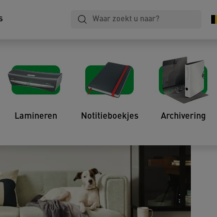
s
roen thuiskantoor met
Lamineren
Notitieboekjes
Archivering