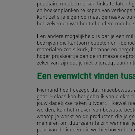
populaire meubelmerken links te laten l
en boekenplanken te kopen van verkoopsi
kunt zelfs je eigen op maat gemaakte bur
het-zelven en wat hout of oudere meubels
Een andere mogelijkheid is dat je een mili
bedrijven die kantoormeubelen en -ben
materialen zoals kurk, bamboe en hergebr
hoger prijskaartje dan de in massa gepro
zeker van zijn dat je niet bijdraagt aan m
Een evenwicht vinden tu
Niemand heeft gezegd dat milieubewust zi
gaat. Helaas kan het gebruik van elektric
jouw dagelijkse taken uitvoert. Hoewel n
worden, kan het maken van bewuste besli
waarop je werkt en de producten die je ge
manieren om duurzaam te zijn wanneer je 
paar van de ideeën die we hierboven hebb