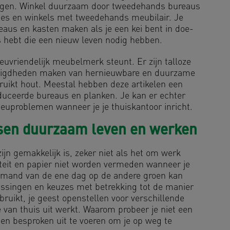
iggen. Winkel duurzaam door tweedehands bureaus
tes en winkels met tweedehands meubilair. Je
eaus en kasten maken als je een kei bent in doe-
 hebt die een nieuw leven nodig hebben.
euvriendelijk meubelmerk steunt. Er zijn talloze
odigdheden maken van hernieuwbare en duurzame
uikt hout. Meestal hebben deze artikelen een
duceerde bureaus en planken. Je kan er echter
ilieuproblemen wanneer je je thuiskantoor inricht.
ssen duurzaam leven en werken
jn gemakkelijk is, zeker niet als het om werk
iteit en papier niet worden vermeden wanneer je
iemand van de ene dag op de andere groen kan
ssingen en keuzes met betrekking tot de manier
bruikt, je geest openstellen voor verschillende
van thuis uit werkt. Waarom probeer je niet een
en besproken uit te voeren om je op weg te