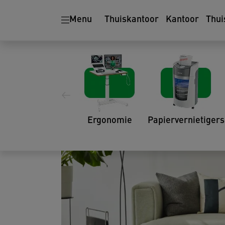
Menu
Thuiskantoor
Kantoor
Thui
Hoe creëer je een g
een klein budget
21.04.2021
Ergonomie
Papiervernietigers