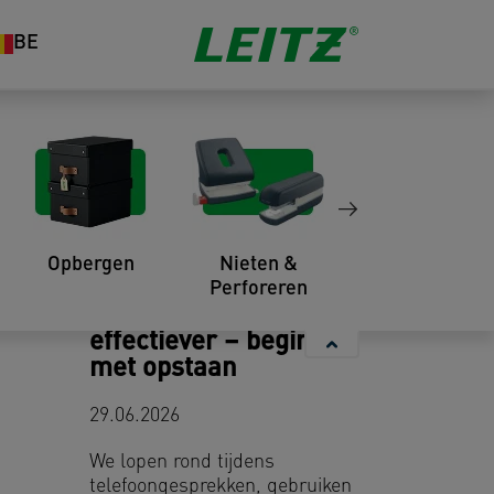
BE
Recente artikelen
Opbergen
Nieten &
Organisatie
Perforeren
Maak je meetings
effectiever – begin
met opstaan
29.06.2026
We lopen rond tijdens
telefoongesprekken, gebruiken