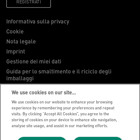
REGISTRATI
Informativa sulla privacy
Cookie
Nota legale
Imprint
Gestione dei miei dati
Guida per lo smaltimento e il riciclo degli
imballaggi
Blog Leitz
We use cookies on our site…
Carriere
We use cookies on our website to enhance your browsing
Leitz EasyPrint
experience by remembering your preferences and repeat
visits. By clicking “Accept All Cookies”, you agree to the
Ti serve assistenza?
storing of cookies on your device to enhance site navigation,
analyse site usage, and assist in our marketing efforts.
Condizioni di garanzia
Dichiarazioni di conformità