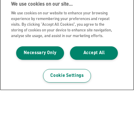
We use cookies on our site…
Leitz Borsa Compatta Portaoggetti
Multiuso in Tessuto con Coperchio
We use cookies on our website to enhance your browsing
experience by remembering your preferences and repeat
visits. By clicking “Accept All Cookies”, you agree to the
VISUALIZZA IL PRODOTTO
storing of cookies on your device to enhance site navigation,
analyse site usage, and assist in our marketing efforts.
DOVE ACQUISTARE
Necessary Only
Accept All
Cookie Settings
Registrati alla newsletter