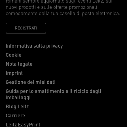
Rimani sempre aggiornato sugli eventi Leitz, sui
nuovi prodotti e sulle offerte promozionali
comodamente dalla tua casella di posta elettronica.
5 Punti
ACTIVE STYLE Registratore 180° -
REGISTRATI
f.to commerciale dorso 82 cm
Informativa sulla privacy
Cookie
Nota legale
Imprint
Gestione dei miei dati
Guida per lo smaltimento e il riciclo degli
imballaggi
Blog Leitz
Carriere
Leitz EasyPrint