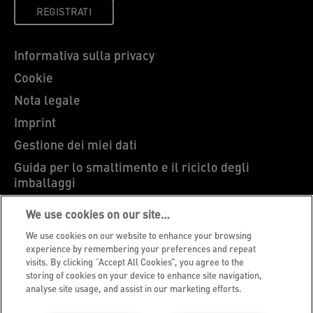
REGISTRATI
Informativa sulla privacy
Cookie
Nota legale
Imprint
Gestione dei miei dati
Guida per lo smaltimento e il riciclo degli
imballaggi
Blog Leitz
We use cookies on our site…
Carriere
We use cookies on our website to enhance your browsing
Leitz EasyPrint
experience by remembering your preferences and repeat
visits. By clicking “Accept All Cookies”, you agree to the
Ti serve assistenza?
storing of cookies on your device to enhance site navigation,
analyse site usage, and assist in our marketing efforts.
Condizioni di garanzia