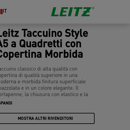
IT
Leitz Taccuino Style
A5 a Quadretti con
Copertina Morbida
accuino classico di alta qualità con
opertina di qualità superiore in una
oderna e morbida finitura superficiale
pazzolata e in un colore elegante. Il
ortapenne, la chiusura con elastico e la
asca interna sul retro della copertina
SPANDI
endono i taccuini più funzionali.
MOSTRA ALTRI RIVENDITORI