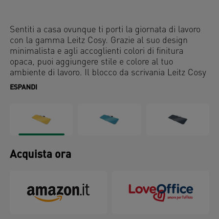
Sentiti a casa ovunque ti porti la giornata di lavoro
con la gamma Leitz Cosy. Grazie al suo design
minimalista e agli accoglienti colori di finitura
opaca, puoi aggiungere stile e colore al tuo
ambiente di lavoro. Il blocco da scrivania Leitz Cosy
è uno strumento ideale per prendere appunti che
ESPANDI
può essere utilizzato più e più volte, basta scrivere
con un pennarello cancellabile a secco, pulire e si
potrà ricominciare da capo. Questo blocco da
scrivania in vetro di qualità premium è il
complemento perfetto per la tua casa o il tuo ufficio
e ti permetterà di rimanere rilassato e produttivo
Acquista ora
per l'interna giornata lavorativa.