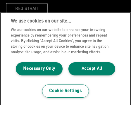
REGISTRATI
We use cookies on our site…
Informativa sulla privacy
We use cookies on our website to enhance your browsing
experience by remembering your preferences and repeat
Cookie
visits. By clicking “Accept All Cookies”, you agree to the
Nota legale
storing of cookies on your device to enhance site navigation,
analyse site usage, and assist in our marketing efforts.
Imprint
Gestione dei miei dati
Necessary Only
Accept All
Guida per lo smaltimento e il riciclo degli
imballaggi
Blog Leitz
Cookie Settings
Carriere
Leitz EasyPrint
Ti serve assistenza?
Condizioni di garanzia