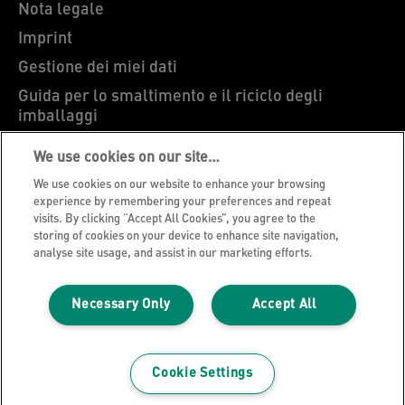
Nota legale
Imprint
Gestione dei miei dati
Guida per lo smaltimento e il riciclo degli
imballaggi
Blog Leitz
We use cookies on our site…
Carriere
We use cookies on our website to enhance your browsing
Leitz EasyPrint
experience by remembering your preferences and repeat
visits. By clicking “Accept All Cookies”, you agree to the
Ti serve assistenza?
storing of cookies on your device to enhance site navigation,
analyse site usage, and assist in our marketing efforts.
Condizioni di garanzia
Dichiarazioni di conformità
Necessary Only
Accept All
Mappa del sito
©2026 ACCO Brands
Cookie Settings