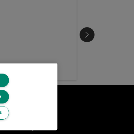
y
Blog Leitz
s
Carriere
Leitz EasyPrint