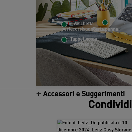
Vaschetta
portacorrispondenza
Porta penne
Tappetino da
scrivania
Accessori e Suggerimenti
Condividi