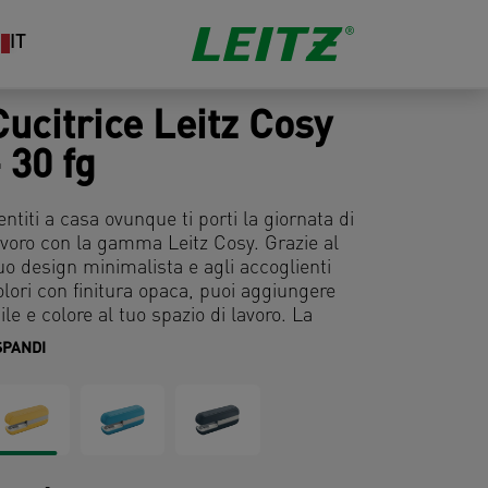
IT
Cucitrice Leitz Cosy
- 30 fg
entiti a casa ovunque ti porti la giornata di
avoro con la gamma Leitz Cosy. Grazie al
uo design minimalista e agli accoglienti
olori con finitura opaca, puoi aggiungere
tile e colore al tuo spazio di lavoro. La
ucitrice Cosy è robusta e affidabile e
SPANDI
razie alla tecnologia Direct Impact
revettata permette di pinzare fino a 30
ogli garantendo risultati sempre perfetti.
uesta cucitrice per ufficio di alta qualità è
erfetta da utilizzare a casa o in ufficio per
imanere rilassato e produttivo tutto il