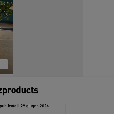
o
I
tzproducts