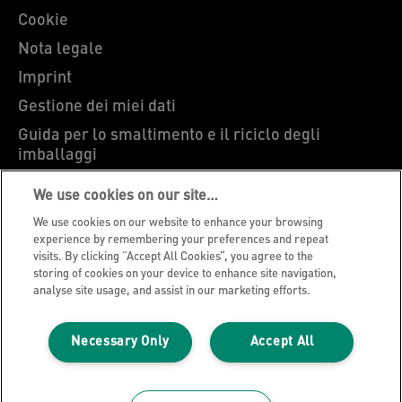
Cookie
Nota legale
Imprint
Gestione dei miei dati
Guida per lo smaltimento e il riciclo degli
imballaggi
Blog Leitz
We use cookies on our site…
Carriere
We use cookies on our website to enhance your browsing
Leitz EasyPrint
experience by remembering your preferences and repeat
visits. By clicking “Accept All Cookies”, you agree to the
Ti serve assistenza?
storing of cookies on your device to enhance site navigation,
analyse site usage, and assist in our marketing efforts.
Condizioni di garanzia
Dichiarazioni di conformità
Necessary Only
Accept All
Mappa del sito
©2026 ACCO Brands