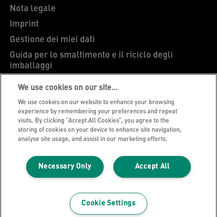
Nota legale
Imprint
Gestione dei miei dati
Guida per lo smaltimento e il riciclo degli
imballaggi
Blog Leitz
We use cookies on our site…
Carriere
We use cookies on our website to enhance your browsing
Leitz EasyPrint
experience by remembering your preferences and repeat
visits. By clicking “Accept All Cookies”, you agree to the
Ti serve assistenza?
storing of cookies on your device to enhance site navigation,
analyse site usage, and assist in our marketing efforts.
Condizioni di garanzia
Dichiarazioni di conformità
Necessary Only
Accept All
Mappa del sito
©2026 ACCO Brands
Cookie Settings