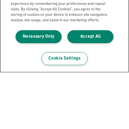
experience by remembering your preferences and repeat
visits. By clicking “Accept All Cookies”, you agree to the
storing of cookies on your device to enhance site navigation,
analyse site usage, and assist in our marketing efforts.
Registrati alla newsletter
Rimani sempre aggiornato sugli eventi Leitz, sui
Necessary Only
Accept All
nuovi prodotti e sulle offerte promozionali
comodamente dalla tua casella di posta elettronica.
Cookie Settings
REGISTRATI
Informativa sulla privacy
Cookie
Nota legale
Imprint
Gestione dei miei dati
Guida per lo smaltimento e il riciclo degli