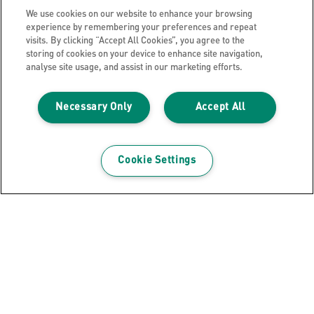
We use cookies on our website to enhance your browsing
experience by remembering your preferences and repeat
visits. By clicking “Accept All Cookies”, you agree to the
storing of cookies on your device to enhance site navigation,
analyse site usage, and assist in our marketing efforts.
Leitz Cosy MyBox - Vassoio organizer
Necessary Only
Accept All
S con maniglia
Cookie Settings
VISUALIZZA IL PRODOTTO
DOVE ACQUISTARE