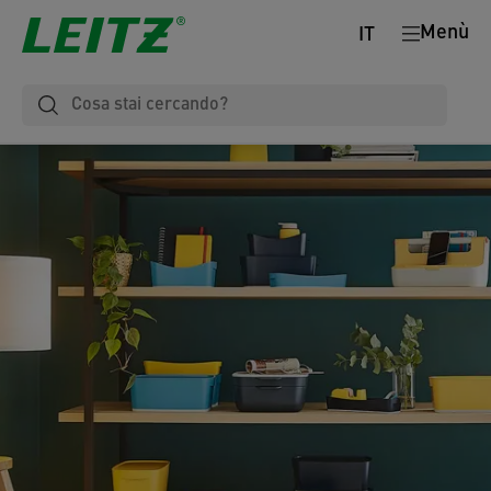
Menù
IT